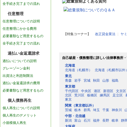
全手続き完了までの流れ
総量規制についてのＱ＆Ａ
任意整理
任意整理についての説明
任意整理にかかる費用
【特集コーナー】
改正貸金業法
｜
ヤ
必要書類など用意するもの
全手続き完了までの流れ
過払い金返還請求
自己破産・債務整理に詳しい法律事務所・
過払いについての説明
北海道
グレーゾーン金利
北海道（札幌市）
北海道（札幌市以外
出資法と利息制限法
東北
青森
岩手
宮城
秋田
山形
福島
過払い金返還請求の費用
東京都
必要書類など用意するもの
千代田区
中央区
港区
新宿区
文京区
北区
荒川区
板橋区
練馬区
足立区
東京
個人債務再生
関東（東京都以外）
個人再生についての説明
茨城
栃木
群馬
埼玉
千葉
神奈川
個人再生のデメリット
中部・北信越
新潟
富山
石川
福井
長野
岐阜
静
小規模個人再生
大阪府