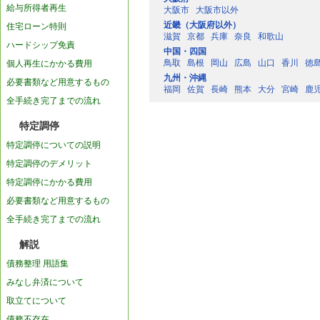
給与所得者再生
大阪市
大阪市以外
近畿（大阪府以外）
住宅ローン特則
滋賀
京都
兵庫
奈良
和歌山
ハードシップ免責
中国・四国
鳥取
島根
岡山
広島
山口
香川
徳
個人再生にかかる費用
九州・沖縄
必要書類など用意するもの
福岡
佐賀
長崎
熊本
大分
宮崎
鹿
全手続き完了までの流れ
特定調停
特定調停についての説明
特定調停のデメリット
特定調停にかかる費用
必要書類など用意するもの
全手続き完了までの流れ
解説
債務整理 用語集
みなし弁済について
取立てについて
債務不存在