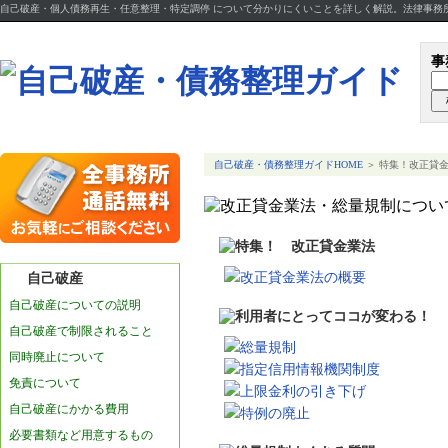
自己破産・個人債務再生・任意整理・特定調停 について分かりにくいことを詳しく解説。法律事務
事
自己破産・債務整理ガイドHOME
＞ 特集！改正貸
改正貸金業法の概要
自己破産
自己破産についての説明
自己破産で制限されること
総量規制
同時廃止について
指定信用情報機関制度
免責について
上限金利の引き下げ
自己破産にかかる費用
特例の廃止
必要書類など用意するもの