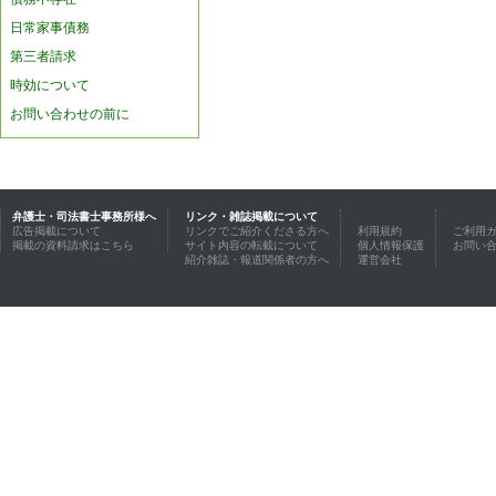
日常家事債務
第三者請求
時効について
お問い合わせの前に
弁護士・司法書士事務所様へ
リンク・雑誌掲載について
広告掲載について
リンクでご紹介くださる方へ
利用規約
ご利用
掲載の資料請求はこちら
サイト内容の転載について
個人情報保護
お問い
紹介雑誌・報道関係者の方へ
運営会社