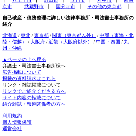
┃
八王子市
┃
町田市
┃
立川市
┃
府中市
┃
西東
京市
┃
武蔵野市
┃
国分寺市
┃
その他の東京都
┃
自己破産・債務整理に詳しい法律事務所・司法書士事務所の
紹介
北海道
/
東北
/
東京都
/
関東（東京都以外）
/
中部（東海・北
陸・信越）
/
大阪府
/
近畿（大阪府以外）
/
中国・四国
/
九
州・沖縄
▲ページの上へ戻る
弁護士・司法書士事務所様へ
広告掲載について
掲載の資料請求はこちら
リンク・雑誌掲載について
リンクでご紹介くださる方へ
サイト内容の転載について
紹介雑誌・報道関係者の方へ
利用規約
個人情報保護
運営会社