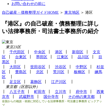
お問い合わせの前に
自己破産・債務整理ガイドHOME
＞
東京地区
＞ 港区
『港区』の自己破産・債務整理に詳し
い法律事務所・司法書士事務所の紹介
東京23区
┃
千代田区
┃
中央区
┃
港区
┃
新宿区
┃
文京
区
┃
台東区
┃
墨田区
┃
江東区
┃
品川区
┃
目
黒区
┃
┃
大田区
┃
世田谷区
┃
渋谷区
┃
中野区
┃
杉並
区
┃
豊島区
┃
北区
┃
荒川区
┃
板橋区
┃
練馬
区
┃
┃
足立区
┃
葛飾区
┃
江戸川区
┃
東京都（区部以外）
┃
八王子市
┃
町田市
┃
立川市
┃
府中市
┃
西東
京市
┃
武蔵野市
┃
国分寺市
┃
その他の東京都
┃
全国からの相談・依頼に対応している法律事務所・司法書士事務所 ピックアッ
プ