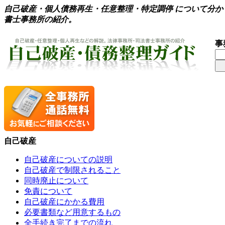
自己破産・個人債務再生・任意整理・特定調停 について分
書士事務所の紹介。
事
自己破産
自己破産についての説明
自己破産で制限されること
同時廃止について
免責について
自己破産にかかる費用
必要書類など用意するもの
全手続き完了までの流れ