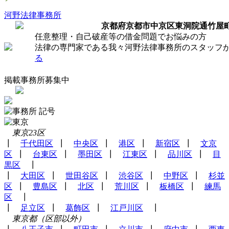
河野法律事務所
京都府京都市中京区東洞院通竹屋
任意整理・自己破産等の借金問題でお悩みの方
法律の専門家である我々河野法律事務所のスタッフ
る
掲載事務所募集中
東京23区
┃
千代田区
┃
中央区
┃
港区
┃
新宿区
┃
文京
区
┃
台東区
┃
墨田区
┃
江東区
┃
品川区
┃
目
黒区
┃
┃
大田区
┃
世田谷区
┃
渋谷区
┃
中野区
┃
杉並
区
┃
豊島区
┃
北区
┃
荒川区
┃
板橋区
┃
練馬
区
┃
┃
足立区
┃
葛飾区
┃
江戸川区
┃
東京都（区部以外）