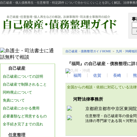
自己破産・個人債務再生・任意整理・特定調停 について分かりにくいことを詳しく解説。法律事務
事
自己破産・債務整理ガイドHOME
＞
九州・沖縄地
『福岡』の自己破産・債務整理に詳
自己破産
┃
福岡
┃
佐賀
┃
長崎
┃
熊
自己破産についての説明
自己破産で制限されること
全国からの相談・依頼に対応している法律
同時廃止について
河野法律事務所
免責について
自己破産にかかる費用
京都府京都市中京区東洞院
任意整理・自己破産等の借金問
必要書類など用意するもの
法律の専門家である我々河野
全手続き完了までの流れ
任意整理