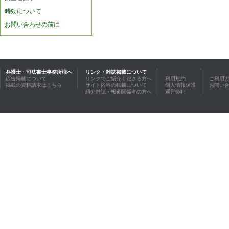
時効について
お問い合わせの前に
弁護士・司法書士事務所様へ
リンク・雑誌掲載について
広告掲載について
リンクでご紹介くださる方へ
利用規約
ご利用
掲載の資料請求はこちら
サイト内容の転載について
個人情報保護
お問い
紹介雑誌・報道関係者の方へ
運営会社