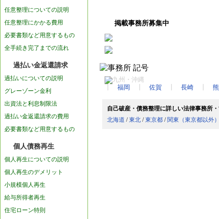
任意整理についての説明
任意整理にかかる費用
掲載事務所募集中
必要書類など用意するもの
全手続き完了までの流れ
過払い金返還請求
過払いについての説明
┃
福岡
┃
佐賀
┃
長崎
┃
熊
グレーゾーン金利
出資法と利息制限法
自己破産・債務整理に詳しい法律事務所・
過払い金返還請求の費用
北海道
/
東北
/
東京都
/
関東（東京都以外
必要書類など用意するもの
個人債務再生
個人再生についての説明
個人再生のデメリット
小規模個人再生
給与所得者再生
住宅ローン特則