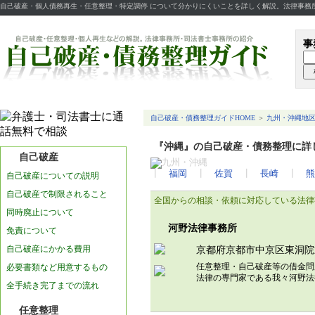
自己破産・個人債務再生・任意整理・特定調停 について分かりにくいことを詳しく解説。法律事務
事
自己破産・債務整理ガイドHOME
＞
九州・沖縄地
『沖縄』の自己破産・債務整理に詳
自己破産
┃
福岡
┃
佐賀
┃
長崎
┃
熊
自己破産についての説明
自己破産で制限されること
全国からの相談・依頼に対応している法律
同時廃止について
河野法律事務所
免責について
自己破産にかかる費用
京都府京都市中京区東洞院
任意整理・自己破産等の借金問
必要書類など用意するもの
法律の専門家である我々河野
全手続き完了までの流れ
任意整理