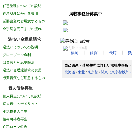
任意整理についての説明
任意整理にかかる費用
掲載事務所募集中
必要書類など用意するもの
全手続き完了までの流れ
過払い金返還請求
過払いについての説明
┃
福岡
┃
佐賀
┃
長崎
┃
熊
グレーゾーン金利
出資法と利息制限法
自己破産・債務整理に詳しい法律事務所・
過払い金返還請求の費用
北海道
/
東北
/
東京都
/
関東（東京都以外
必要書類など用意するもの
個人債務再生
個人再生についての説明
個人再生のデメリット
小規模個人再生
給与所得者再生
住宅ローン特則