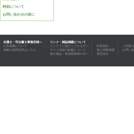
時効について
お問い合わせの前に
弁護士・司法書士事務所様へ
リンク・雑誌掲載について
広告掲載について
リンクでご紹介くださる方へ
利用規約
ご利用
掲載の資料請求はこちら
サイト内容の転載について
個人情報保護
お問い
紹介雑誌・報道関係者の方へ
運営会社