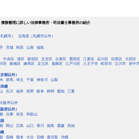
・債務整理に詳しい法律事務所・司法書士事務所の紹介
（札幌市）
北海道（札幌市以外）
手
宮城
秋田
山形
福島
区
中央区
港区
新宿区
文京区
台東区
墨田区
江東区
品川区
目黒区
大田区
川区
板橋区
練馬区
足立区
葛飾区
江戸川区
八王子市
町田市
立川市
府中
東京都以外）
木
群馬
埼玉
千葉
神奈川
山梨
北信越
山
石川
福井
長野
岐阜
静岡
愛知
三重
大阪市以外
大阪府以外）
都
兵庫
奈良
和歌山
四国
根
岡山
広島
山口
香川
徳島
愛媛
高知
沖縄
賀
長崎
熊本
大分
宮崎
鹿児島
沖縄