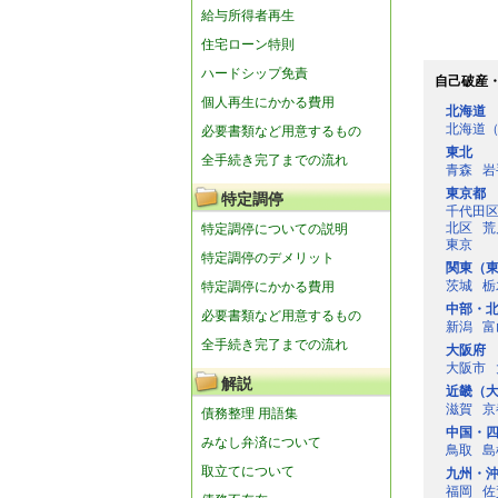
給与所得者再生
住宅ローン特則
ハードシップ免責
自己破産
個人再生にかかる費用
北海道
北海道
必要書類など用意するもの
東北
全手続き完了までの流れ
青森
岩
東京都
特定調停
千代田
北区
荒
特定調停についての説明
東京
特定調停のデメリット
関東（
茨城
栃
特定調停にかかる費用
中部・
必要書類など用意するもの
新潟
富
全手続き完了までの流れ
大阪府
大阪市
解説
近畿（
滋賀
京
債務整理 用語集
中国・
みなし弁済について
鳥取
島
取立てについて
九州・
福岡
佐