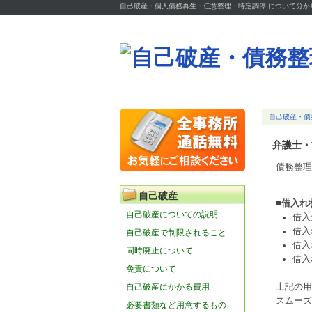
自己破産・個人債務再生・任意整理・特定調停 について分
自己破産・債
弁護士・
債務整理
自己破産
■借入れ
自己破産についての説明
借入
借入
自己破産で制限されること
借入
同時廃止について
借入
免責について
自己破産にかかる費用
上記の用
スムーズ
必要書類など用意するもの