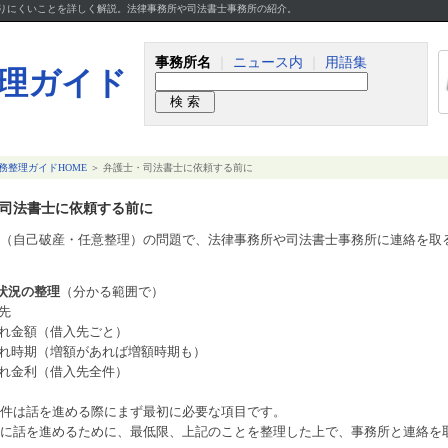
かりにくいことを詳しく解説。法律事務所や司法書士事務所の紹介。
事務所名
｜
ニュース内
｜
用語集
務整理ガイドHOME
＞ 弁護士・司法書士に依頼する前に
司法書士に依頼する前に
（自己破産・任意整理）の問題で、法律事務所や司法書士事務所に連絡を取
状況の整理
（分かる範囲で）
先
れ金額（借入先ごと）
れ時期（増額があれば増額時期も）
れ金利（借入先全件）
件は話を進める際にまず最初に必要な項目です。
に話を進めるために、最低限、上記のことを整理した上で、事務所と連絡を