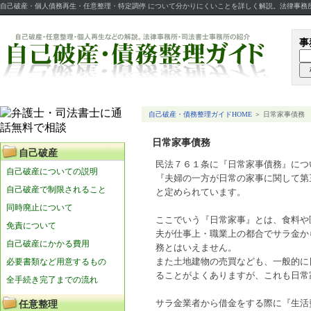
自己破産・個人債務再生・任意整理・特定調停 について分かりにくいことを詳しく解説。法律事務
事
自己破産・債務整理ガイドHOME
＞ 日常家事債務
日常家事債務
自己破産
民法７６１条に『日常家事債務』につ
自己破産についての説明
『夫婦の一方が日常の家事に関して第
自己破産で制限されること
と定められています。
同時廃止について
ここでいう『日常家事』とは、食料や
免責について
夫が仕事上・職業上の都合でサラ金か
自己破産にかかる費用
務とはいえません。
必要書類など用意するもの
また土地建物の売買なども、一般的に
ることがよくありますが、これも日常
全手続き完了までの流れ
サラ金業者から借金をする際に『生活
任意整理