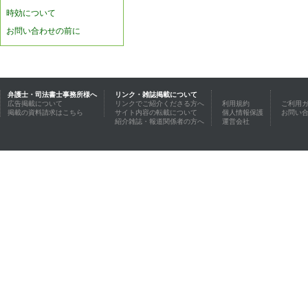
時効について
お問い合わせの前に
弁護士・司法書士事務所様へ
リンク・雑誌掲載について
広告掲載について
リンクでご紹介くださる方へ
利用規約
ご利用
掲載の資料請求はこちら
サイト内容の転載について
個人情報保護
お問い
紹介雑誌・報道関係者の方へ
運営会社