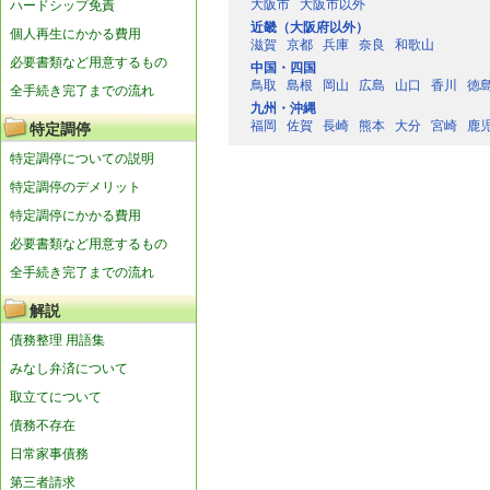
大阪市
大阪市以外
ハードシップ免責
近畿（大阪府以外）
個人再生にかかる費用
滋賀
京都
兵庫
奈良
和歌山
必要書類など用意するもの
中国・四国
鳥取
島根
岡山
広島
山口
香川
徳
全手続き完了までの流れ
九州・沖縄
福岡
佐賀
長崎
熊本
大分
宮崎
鹿
特定調停
特定調停についての説明
特定調停のデメリット
特定調停にかかる費用
必要書類など用意するもの
全手続き完了までの流れ
解説
債務整理 用語集
みなし弁済について
取立てについて
債務不存在
日常家事債務
第三者請求