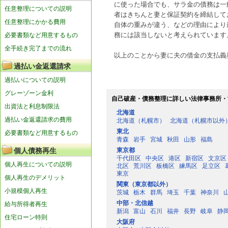
に使った場合でも、サラ金の債務は一
任意整理についての説明
者はきちんと妻と保証契約を締結して
任意整理にかかる費用
自体の重みが違う、などの理由により
必要書類など用意するもの
務には該当しないと考えられています
全手続き完了までの流れ
以上のことから妻に夫の借金の支払義
過払い金返還請求
過払いについての説明
グレーゾーン金利
自己破産・債務整理に詳しい法律事務所・
出資法と利息制限法
北海道
過払い金返還請求の費用
北海道（札幌市）
北海道（札幌市以外
東北
必要書類など用意するもの
青森
岩手
宮城
秋田
山形
福島
東京都
個人債務再生
千代田区
中央区
港区
新宿区
文京区
個人再生についての説明
北区
荒川区
板橋区
練馬区
足立区
東京
個人再生のデメリット
関東（東京都以外）
小規模個人再生
茨城
栃木
群馬
埼玉
千葉
神奈川
中部・北信越
給与所得者再生
新潟
富山
石川
福井
長野
岐阜
静
住宅ローン特則
大阪府