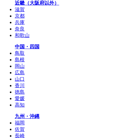
近畿（大阪府以外）
滋賀
京都
兵庫
奈良
和歌山
中国・四国
鳥取
島根
岡山
広島
山口
香川
徳島
愛媛
高知
九州・沖縄
福岡
佐賀
長崎