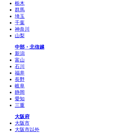
栃木
群馬
埼玉
千葉
神奈川
山梨
中部・北信越
新潟
富山
石川
福井
長野
岐阜
静岡
愛知
三重
大阪府
大阪市
大阪市以外