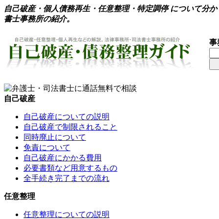
自己破産・個人債務再生・任意整理・特定調停 について分
書士事務所の紹介。
事
自己破産
自己破産についての説明
自己破産で制限されること
同時廃止について
免責について
自己破産にかかる費用
必要書類など用意するもの
全手続き完了までの流れ
任意整理
任意整理についての説明